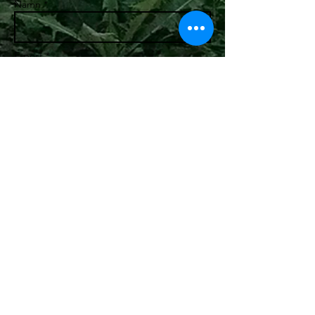
Namn *
E-post *
Ämne
Meddelande
ROOSTER FILMS
Send
BECKBRÄNNARBACKEN 3
11635