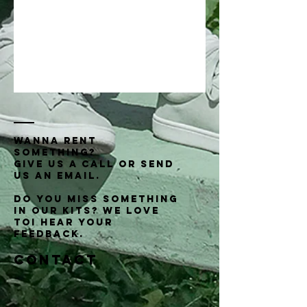
wANNA RENT
SOMETHING?
GIVE US A CALL OR SEND
US An eMAIL.
Do you miss something
in our kits? We love
toi hear your
feedback.
Contact